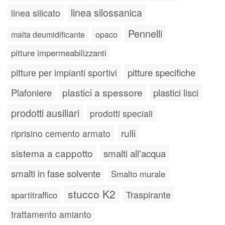
linea silossanica
linea silicato
Pennelli
malta deumidificante
opaco
pitture impermeabilizzanti
pitture specifiche
pitture per impianti sportivi
plastici a spessore
plastici lisci
Plafoniere
prodotti ausiliari
prodotti speciali
rulli
riprisino cemento armato
sistema a cappotto
smalti all'acqua
smalti in fase solvente
Smalto murale
stucco K2
Traspirante
spartitraffico
trattamento amianto