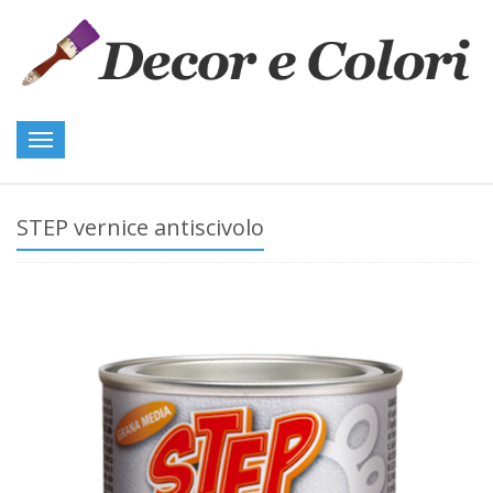
Toggle
navigation
STEP vernice antiscivolo