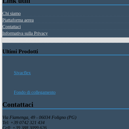
Link utili
Chi siamo
Piattaforma aerea
Contattaci
Informativa sulla Privacy
Impostazione cookie
Ultimi Prodotti
Sivacflex
Fondo di collegamento
Contattaci
Via Fiamenga, 49 - 06034 Foligno (PG)
Tel: +39 0742 321 434
Cell: +39 388 3099 626