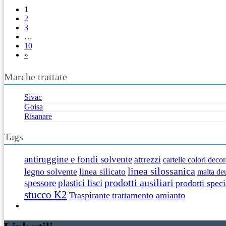
1
2
3
…
10
»
Marche trattate
Sivac
Goisa
Risanare
Tags
antiruggine e fondi solvente
attrezzi
cartelle colori decor
linea silossanica
legno solvente
linea silicato
malta de
prodotti ausiliari
spessore
plastici lisci
prodotti speci
stucco K2
Traspirante
trattamento amianto