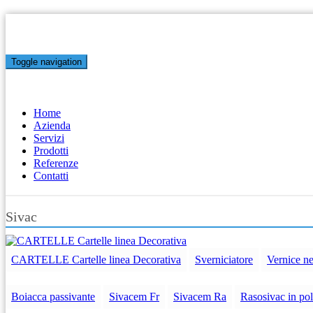
Toggle navigation
Home
Azienda
Servizi
Prodotti
Referenze
Contatti
Sivac
CARTELLE Cartelle linea Decorativa
Sverniciatore
Vernice ne
Boiacca passivante
Sivacem Fr
Sivacem Ra
Rasosivac in po