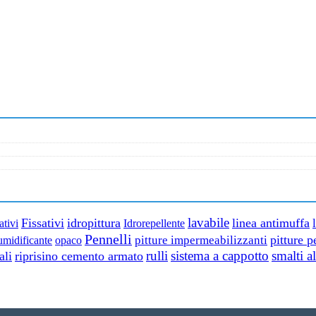
lavabile
Fissativi
idropittura
linea antimuffa
ativi
Idrorepellente
Pennelli
pitture p
pitture impermeabilizzanti
umidificante
opaco
rulli
sistema a cappotto
smalti a
ali
riprisino cemento armato