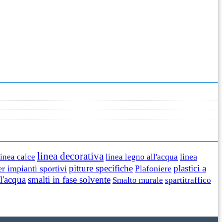
linea decorativa
linea
linea calce
linea legno all'acqua
pitture specifiche
plastici a
er impianti sportivi
Plafoniere
ll'acqua
smalti in fase solvente
Smalto murale
spartitraffico