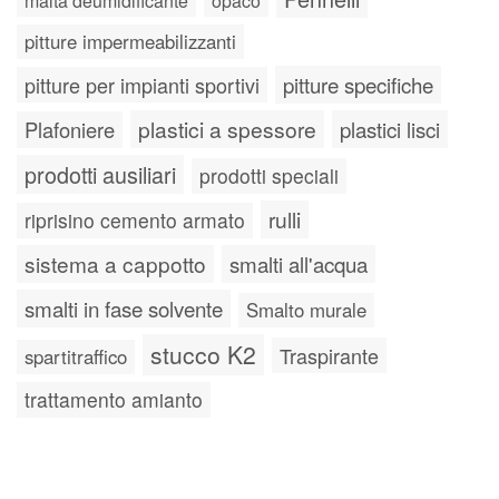
malta deumidificante
opaco
pitture impermeabilizzanti
pitture specifiche
pitture per impianti sportivi
plastici a spessore
plastici lisci
Plafoniere
prodotti ausiliari
prodotti speciali
rulli
riprisino cemento armato
sistema a cappotto
smalti all'acqua
smalti in fase solvente
Smalto murale
stucco K2
Traspirante
spartitraffico
trattamento amianto