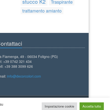
stucco K2
Traspirante
trattamento amianto
ontattaci
a Fiamenga, 49 - 06034 Foligno (PG)
l: +39 0742 321 434
ll: +39 388 3099 626
mail:
info@decorcolori.com
 su
Impostazione cookie
Accetta tutto