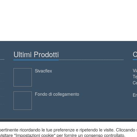
Ultimi Prodotti
C
Vi
Sivacflex
Te
Ce
Fondo di collegamento
E
ù pertinente ricordando le tue preferenze e ripetendo le visite. Cliccando
 visitare "Impostazioni cookie" per fornire un consenso controllato.