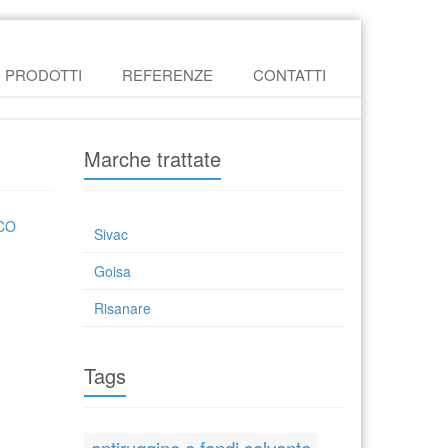
PRODOTTI
REFERENZE
CONTATTI
Marche trattate
CO
Sivac
Goisa
Risanare
Tags
antiruggine e fondi solvente