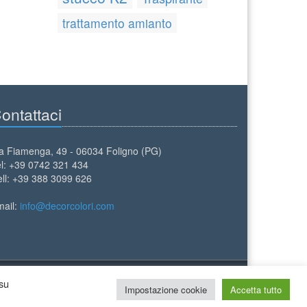
trattamento amianto
ontattaci
a Fiamenga, 49 - 06034 Foligno (PG)
l: +39 0742 321 434
ll: +39 388 3099 626
mail:
info@decorcolori.com
 su
Impostazione cookie
Accetta tutto