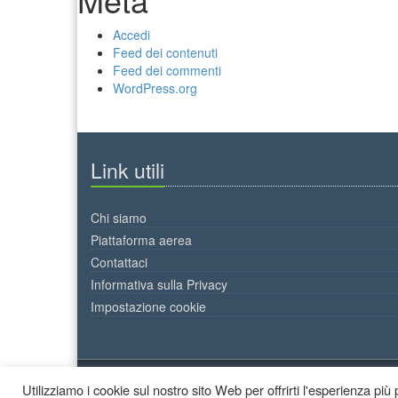
Accedi
Feed dei contenuti
Feed dei commenti
WordPress.org
Link utili
Chi siamo
Piattaforma aerea
Contattaci
Informativa sulla Privacy
Impostazione cookie
Utilizziamo i cookie sul nostro sito Web per offrirti l'esperienza pi
2026 © Decor Colori - All Rights Reserved.