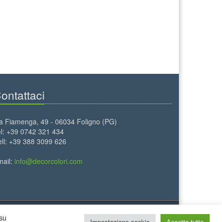
ontattaci
a Fiamenga, 49 - 06034 Foligno (PG)
l: +39 0742 321 434
ll: +39 388 3099 626
mail:
info@decorcolori.com
 su
Impostazione cookie
Accetta tutto