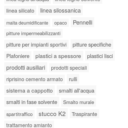
linea silossanica
linea silicato
Pennelli
malta deumidificante
opaco
pitture impermeabilizzanti
pitture specifiche
pitture per impianti sportivi
plastici a spessore
plastici lisci
Plafoniere
prodotti ausiliari
prodotti speciali
rulli
riprisino cemento armato
sistema a cappotto
smalti all'acqua
smalti in fase solvente
Smalto murale
stucco K2
Traspirante
spartitraffico
trattamento amianto