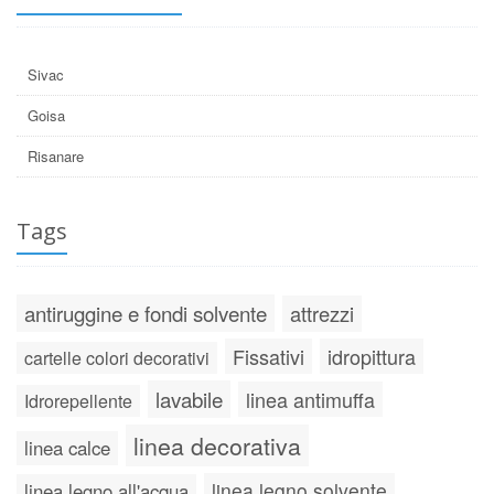
Sivac
Goisa
Risanare
Tags
antiruggine e fondi solvente
attrezzi
Fissativi
idropittura
cartelle colori decorativi
lavabile
linea antimuffa
Idrorepellente
linea decorativa
linea calce
linea legno solvente
linea legno all'acqua