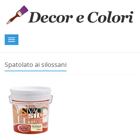
Toggle
navigation
Spatolato ai silossani