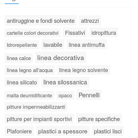
antiruggine e fondi solvente
attrezzi
Fissativi
idropittura
cartelle colori decorativi
lavabile
linea antimuffa
Idrorepellente
linea decorativa
linea calce
linea legno solvente
linea legno all'acqua
linea silossanica
linea silicato
Pennelli
malta deumidificante
opaco
pitture impermeabilizzanti
pitture specifiche
pitture per impianti sportivi
plastici a spessore
plastici lisci
Plafoniere