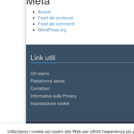
Accedi
Feed dei contenuti
Feed dei commenti
WordPress.org
Link utili
Chi siamo
Piattaforma aerea
Contattaci
Informativa sulla Privacy
Impostazione cookie
Utilizziamo i cookie sul nostro sito Web per offrirti l'esperienza pi
2026 © Decor Colori - All Rights Reserved.