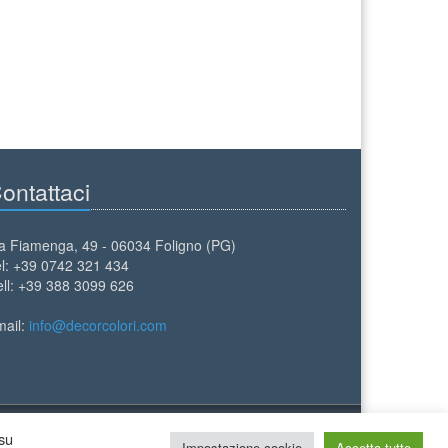
ontattaci
a Fiamenga, 49 - 06034 Foligno (PG)
l: +39 0742 321 434
ll: +39 388 3099 626
mail:
info@decorcolori.com
 su
Impostazione cookie
Accetta tutto