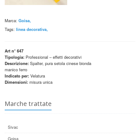
Marca:
Goisa,
Tags:
linea decorativa
,
Art n° 647
Tipologia:
Professional – effetti decorativi
Descrizione:
Spalter, pura setola cinese bionda
manico ferro
Indicato per:
Velatura
Dimensioni:
misura unica
Marche trattate
Sivac
Goisa