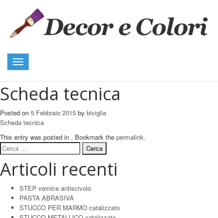
Toggle
navigation
Scheda tecnica
Posted on
5 Febbraio 2015
by
biviglia
Scheda tecnica
This entry was posted in . Bookmark the
permalink
.
Ricerca
per:
Articoli recenti
STEP vernice antiscivolo
PASTA ABRASIVA
STUCCO PER MARMO catalizzato
STUCCO METALLICO catalizzato