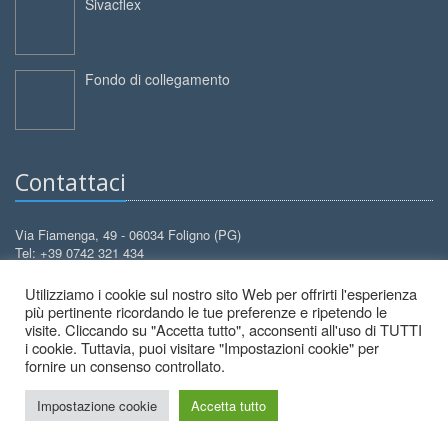
Sivacflex
Fondo di collegamento
Contattaci
Via Fiamenga, 49 - 06034 Foligno (PG)
Tel: +39 0742 321 434
Cell: +39 388 3099 626
Utilizziamo i cookie sul nostro sito Web per offrirti l'esperienza
info@decorcolori.com
Email:
più pertinente ricordando le tue preferenze e ripetendo le
visite. Cliccando su "Accetta tutto", acconsenti all'uso di TUTTI
i cookie. Tuttavia, puoi visitare "Impostazioni cookie" per
fornire un consenso controllato.
Impostazione cookie
Accetta tutto
2026 © Decor Colori - All Rights Reserved.