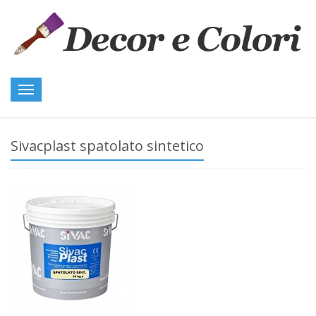
Toggle
navigation
Sivacplast spatolato sintetico