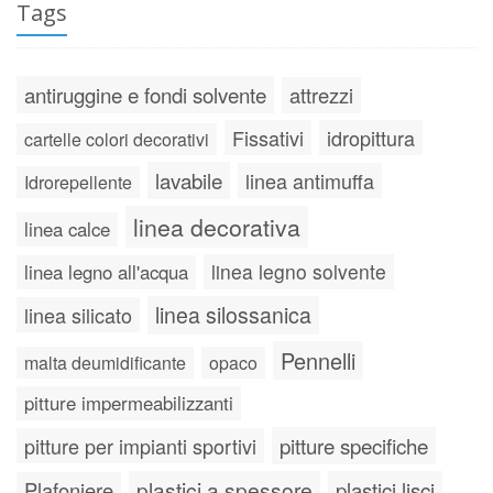
Tags
antiruggine e fondi solvente
attrezzi
Fissativi
idropittura
cartelle colori decorativi
lavabile
linea antimuffa
Idrorepellente
linea decorativa
linea calce
linea legno solvente
linea legno all'acqua
linea silossanica
linea silicato
Pennelli
malta deumidificante
opaco
pitture impermeabilizzanti
pitture specifiche
pitture per impianti sportivi
plastici a spessore
plastici lisci
Plafoniere