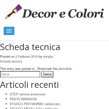
Toggle
navigation
Scheda tecnica
Posted on
2 Febbraio 2015
by
biviglia
Scheda tecnica
This entry was posted in . Bookmark the
permalink
.
Ricerca
per:
Articoli recenti
STEP vernice antiscivolo
PASTA ABRASIVA
STUCCO PER MARMO catalizzato
STUCCO METALLICO catalizzato