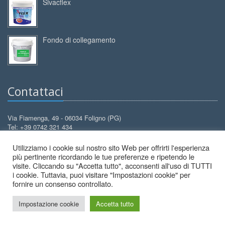
Sivacflex
Fondo di collegamento
Contattaci
Via Fiamenga, 49 - 06034 Foligno (PG)
Tel: +39 0742 321 434
Cell: +39 388 3099 626
Utilizziamo i cookie sul nostro sito Web per offrirti l'esperienza
info@decorcolori.com
Email:
più pertinente ricordando le tue preferenze e ripetendo le
visite. Cliccando su "Accetta tutto", acconsenti all'uso di TUTTI
i cookie. Tuttavia, puoi visitare "Impostazioni cookie" per
fornire un consenso controllato.
Impostazione cookie
Accetta tutto
2026 © Decor Colori - All Rights Reserved.