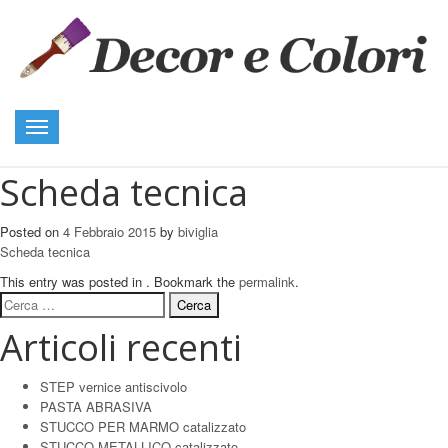
Toggle
navigation
Scheda tecnica
Posted on
4 Febbraio 2015
by
biviglia
Scheda tecnica
This entry was posted in . Bookmark the
permalink
.
Ricerca
per:
Articoli recenti
STEP vernice antiscivolo
PASTA ABRASIVA
STUCCO PER MARMO catalizzato
STUCCO METALLICO catalizzato