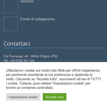
Sivacflex
Fondo di collegamento
Contattaci
Via Fiamenga, 49 - 06034 Foligno (PG)
Tel: +39 0742 321 434
Cell: +39 388 3099 626
Utilizziamo i cookie sul nostro sito Web per offrirti l'esperienza
info@decorcolori.com
Email:
più pertinente ricordando le tue preferenze e ripetendo le
visite. Cliccando su "Accetta tutto", acconsenti all'uso di TUTTI
i cookie. Tuttavia, puoi visitare "Impostazioni cookie" per
fornire un consenso controllato.
Impostazione cookie
Accetta tutto
2026 © Decor Colori - All Rights Reserved.