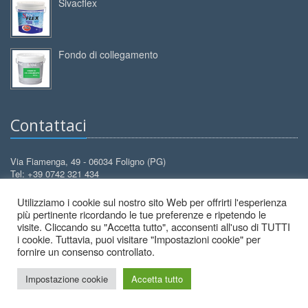
Sivacflex
Fondo di collegamento
Contattaci
Via Fiamenga, 49 - 06034 Foligno (PG)
Tel: +39 0742 321 434
Cell: +39 388 3099 626
Utilizziamo i cookie sul nostro sito Web per offrirti l'esperienza
info@decorcolori.com
Email:
più pertinente ricordando le tue preferenze e ripetendo le
visite. Cliccando su "Accetta tutto", acconsenti all'uso di TUTTI
i cookie. Tuttavia, puoi visitare "Impostazioni cookie" per
fornire un consenso controllato.
Impostazione cookie
Accetta tutto
2026 © Decor Colori - All Rights Reserved.