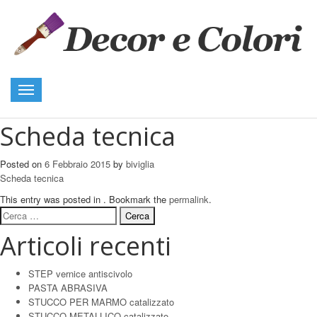
Toggle
navigation
Scheda tecnica
Posted on
6 Febbraio 2015
by
biviglia
Scheda tecnica
This entry was posted in . Bookmark the
permalink
.
Ricerca
per:
Articoli recenti
STEP vernice antiscivolo
PASTA ABRASIVA
STUCCO PER MARMO catalizzato
STUCCO METALLICO catalizzato