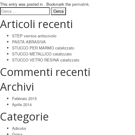
This entry was posted in . Bookmark the
permalink
.
Ricerca
per:
Articoli recenti
STEP vernice antiscivolo
PASTA ABRASIVA
STUCCO PER MARMO catalizzato
STUCCO METALLICO catalizzato
STUCCO VETRO RESINA catalizzato
Commenti recenti
Archivi
Febbraio 2015
Aprile 2014
Categorie
Adicolor
Goisa