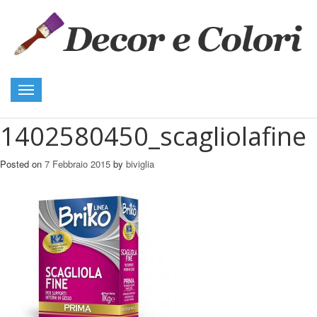
Toggle
navigation
1402580450_scagliolafine
Posted on
7 Febbraio 2015
by
biviglia