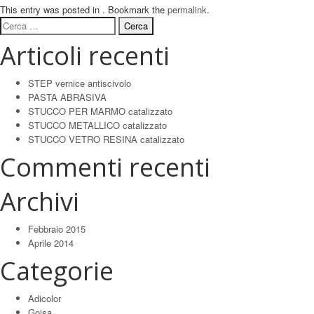
This entry was posted in . Bookmark the
permalink
.
Ricerca
per:
Articoli recenti
STEP vernice antiscivolo
PASTA ABRASIVA
STUCCO PER MARMO catalizzato
STUCCO METALLICO catalizzato
STUCCO VETRO RESINA catalizzato
Commenti recenti
Archivi
Febbraio 2015
Aprile 2014
Categorie
Adicolor
Goisa