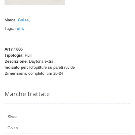
Marca:
Goisa,
Tags:
rulli
,
Art n° 886
Tipologia:
Rulli
Descrizione:
Daytona extra
Indicato per:
Idropitture su pareti ruvide
Dimensioni:
completo, cm 20-24
Marche trattate
Sivac
Goisa