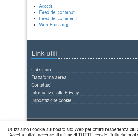
Accedi
Feed dei contenuti
Feed dei commenti
WordPress.org
Link utili
Chi siamo
Piattaforma aerea
Contattaci
Informativa sulla Privacy
Impostazione cookie
Utilizziamo i cookie sul nostro sito Web per offrirti l'esperienza pi
2026 © Decor Colori - All Rights Reserved.
"Accetta tutto", acconsenti all'uso di TUTTI i cookie. Tuttavia, puoi