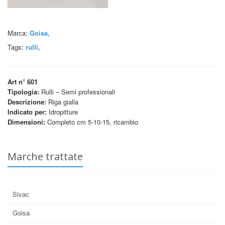
Marca:
Goisa,
Tags:
rulli
,
Art n° 601
Tipologia:
Rulli – Semi professionali
Descrizione:
Riga gialla
Indicato per:
Idropitture
Dimensioni:
Completo cm 5-10-15, ricambio
Marche trattate
Sivac
Goisa