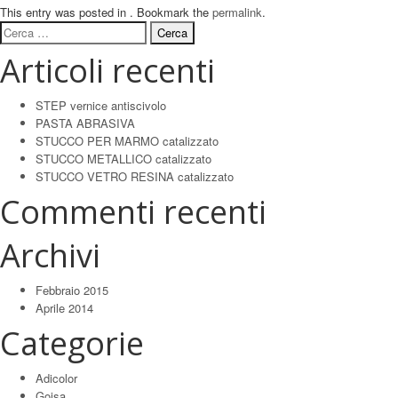
This entry was posted in . Bookmark the
permalink
.
Ricerca
per:
Articoli recenti
STEP vernice antiscivolo
PASTA ABRASIVA
STUCCO PER MARMO catalizzato
STUCCO METALLICO catalizzato
STUCCO VETRO RESINA catalizzato
Commenti recenti
Archivi
Febbraio 2015
Aprile 2014
Categorie
Adicolor
Goisa