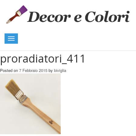
Toggle
navigation
proradiatori_411
Posted on
7 Febbraio 2015
by
biviglia