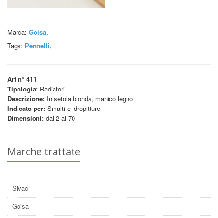
Marca:
Goisa,
Tags:
Pennelli
,
Art n° 411
Tipologia:
Radiatori
Descrizione:
In setola bionda, manico legno
Indicato per:
Smalti e idropitture
Dimensioni:
dal 2 al 70
Marche trattate
Sivac
Goisa