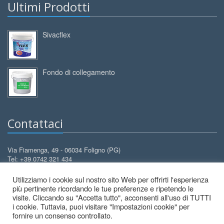
Ultimi Prodotti
Sivacflex
Fondo di collegamento
Contattaci
Via Fiamenga, 49 - 06034 Foligno (PG)
Tel: +39 0742 321 434
Cell: +39 388 3099 626
Utilizziamo i cookie sul nostro sito Web per offrirti l'esperienza
info@decorcolori.com
Email:
più pertinente ricordando le tue preferenze e ripetendo le
visite. Cliccando su "Accetta tutto", acconsenti all'uso di TUTTI
i cookie. Tuttavia, puoi visitare "Impostazioni cookie" per
fornire un consenso controllato.