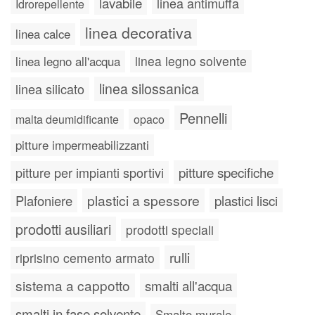
lavabile
linea antimuffa
Idrorepellente
linea decorativa
linea calce
linea legno solvente
linea legno all'acqua
linea silossanica
linea silicato
Pennelli
malta deumidificante
opaco
pitture impermeabilizzanti
pitture specifiche
pitture per impianti sportivi
plastici a spessore
plastici lisci
Plafoniere
prodotti ausiliari
prodotti speciali
rulli
riprisino cemento armato
sistema a cappotto
smalti all'acqua
smalti in fase solvente
Smalto murale