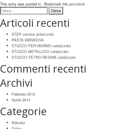
This entry was posted in . Bookmark the
permalink
.
Ricerca
per:
Articoli recenti
STEP vernice antiscivolo
PASTA ABRASIVA
STUCCO PER MARMO catalizzato
STUCCO METALLICO catalizzato
STUCCO VETRO RESINA catalizzato
Commenti recenti
Archivi
Febbraio 2015
Aprile 2014
Categorie
Adicolor
Goisa