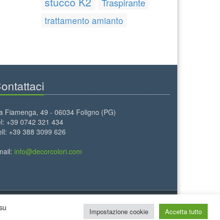
stucco K2
Traspirante
trattamento amianto
ontattaci
a Fiamenga, 49 - 06034 Foligno (PG)
l: +39 0742 321 434
ll: +39 388 3099 626
mail:
info@decorcolori.com
 su
Impostazione cookie
Accetta tutto