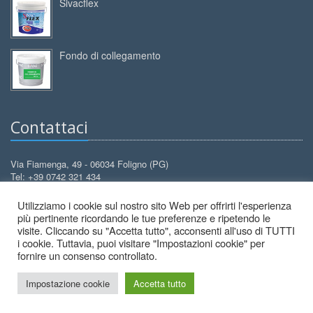
Sivacflex
Fondo di collegamento
Contattaci
Via Fiamenga, 49 - 06034 Foligno (PG)
Tel: +39 0742 321 434
Cell: +39 388 3099 626
Utilizziamo i cookie sul nostro sito Web per offrirti l'esperienza
info@decorcolori.com
Email:
più pertinente ricordando le tue preferenze e ripetendo le
visite. Cliccando su "Accetta tutto", acconsenti all'uso di TUTTI
i cookie. Tuttavia, puoi visitare "Impostazioni cookie" per
fornire un consenso controllato.
Impostazione cookie
Accetta tutto
2026 © Decor Colori - All Rights Reserved.