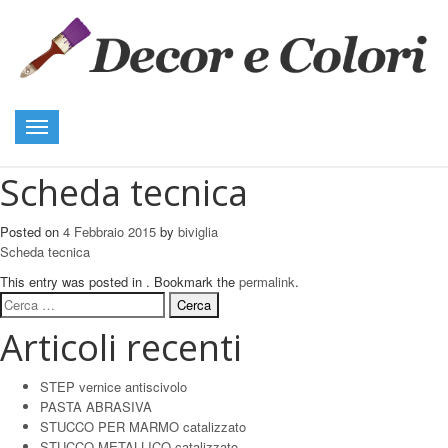
Toggle
navigation
Scheda tecnica
Posted on
4 Febbraio 2015
by
biviglia
Scheda tecnica
This entry was posted in . Bookmark the
permalink
.
Ricerca
per:
Articoli recenti
STEP vernice antiscivolo
PASTA ABRASIVA
STUCCO PER MARMO catalizzato
STUCCO METALLICO catalizzato