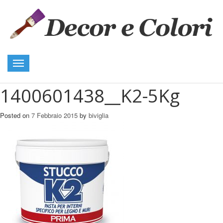
Toggle
navigation
1400601438__K2-5Kg
Posted on
7 Febbraio 2015
by
biviglia