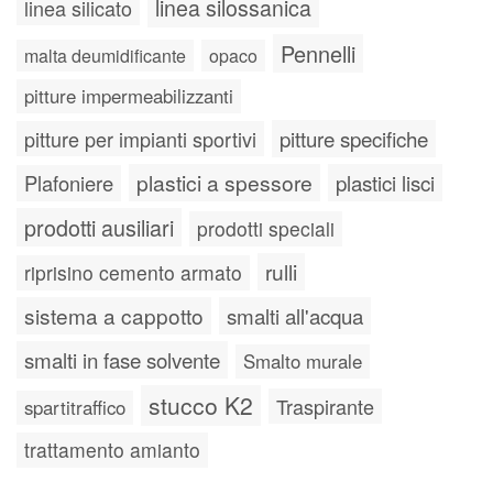
linea silossanica
linea silicato
Pennelli
malta deumidificante
opaco
pitture impermeabilizzanti
pitture specifiche
pitture per impianti sportivi
plastici a spessore
plastici lisci
Plafoniere
prodotti ausiliari
prodotti speciali
rulli
riprisino cemento armato
sistema a cappotto
smalti all'acqua
smalti in fase solvente
Smalto murale
stucco K2
Traspirante
spartitraffico
trattamento amianto