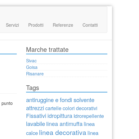
Servizi
Prodotti
Referenze
Contatti
Marche trattate
Sivac
Goisa
Risanare
Tags
antiruggine e fondi solvente
n punto
attrezzi
cartelle colori decorativi
Fissativi
idropittura
Idrorepellente
lavabile
linea antimuffa
linea
linea decorativa
calce
linea