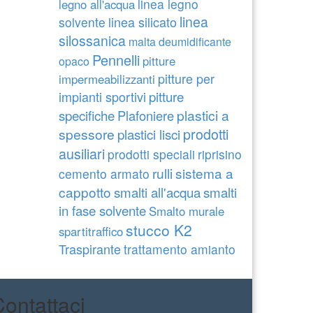
linea legno
legno all'acqua
linea
linea silicato
solvente
silossanica
malta deumidificante
Pennelli
pitture
opaco
pitture per
impermeabilizzanti
pitture
impianti sportivi
specifiche
plastici a
Plafoniere
prodotti
spessore
plastici lisci
ausiliari
prodotti speciali
riprisino
rulli
sistema a
cemento armato
cappotto
smalti all'acqua
smalti
in fase solvente
Smalto murale
stucco K2
spartitraffico
Traspirante
trattamento amianto
ontattaci