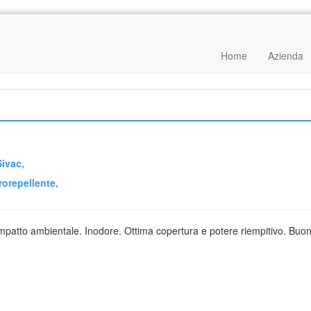
Home
Azienda
Sivac,
rorepellente
,
 impatto ambientale. Inodore. Ottima copertura e potere riempitivo. Buo