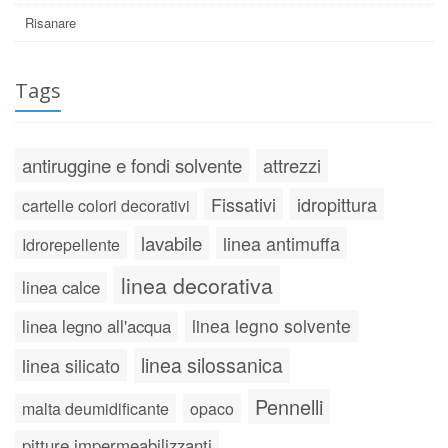
Risanare
Tags
antiruggine e fondi solvente
attrezzi
Fissativi
idropittura
cartelle colori decorativi
lavabile
linea antimuffa
Idrorepellente
linea decorativa
linea calce
linea legno solvente
linea legno all'acqua
linea silossanica
linea silicato
Pennelli
malta deumidificante
opaco
pitture impermeabilizzanti