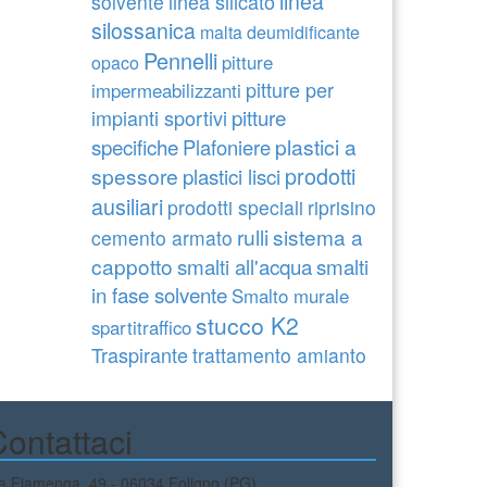
linea
linea silicato
solvente
silossanica
malta deumidificante
Pennelli
pitture
opaco
pitture per
impermeabilizzanti
pitture
impianti sportivi
specifiche
plastici a
Plafoniere
prodotti
spessore
plastici lisci
ausiliari
prodotti speciali
riprisino
rulli
sistema a
cemento armato
cappotto
smalti all'acqua
smalti
in fase solvente
Smalto murale
stucco K2
spartitraffico
Traspirante
trattamento amianto
ontattaci
a Fiamenga, 49 - 06034 Foligno (PG)