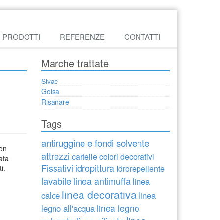
PRODOTTI
REFERENZE
CONTATTI
Marche trattate
Sivac
Goisa
Risanare
Tags
antiruggine e fondi solvente
Non
attrezzi
cartelle colori decorativi
vata
Fissativi
idropittura
i.
Idrorepellente
lavabile
linea antimuffa
linea
linea decorativa
calce
linea
linea legno
legno all'acqua