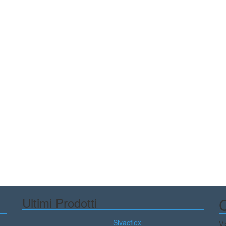
Ultimi Prodotti
C
Sivacflex
Vi