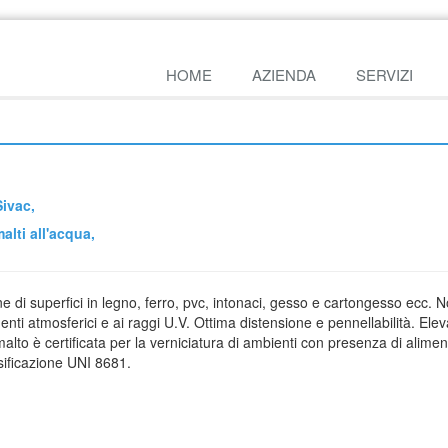
HOME
AZIENDA
SERVIZI
Sivac,
alti all'acqua
,
e di superfici in legno, ferro, pvc, intonaci, gesso e cartongesso ecc. 
agenti atmosferici e ai raggi U.V. Ottima distensione e pennellabilità. Ele
lto è certificata per la verniciatura di ambienti con presenza di aliment
ificazione UNI 8681.