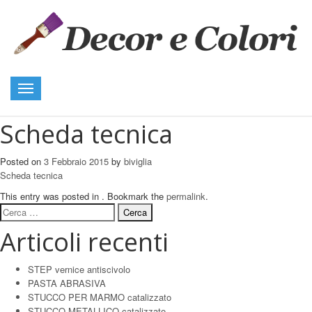
Toggle
navigation
Scheda tecnica
Posted on
3 Febbraio 2015
by
biviglia
Scheda tecnica
This entry was posted in . Bookmark the
permalink
.
Ricerca
per:
Articoli recenti
STEP vernice antiscivolo
PASTA ABRASIVA
STUCCO PER MARMO catalizzato
STUCCO METALLICO catalizzato