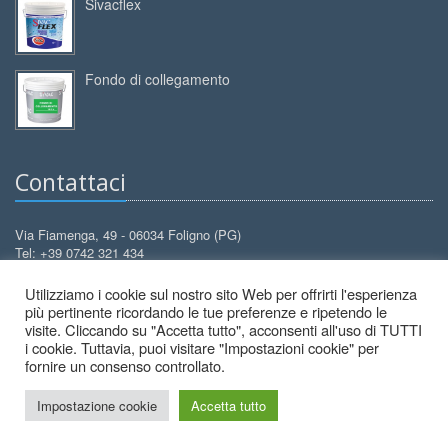
Sivacflex
Fondo di collegamento
Contattaci
Via Fiamenga, 49 - 06034 Foligno (PG)
Tel: +39 0742 321 434
Cell: +39 388 3099 626
Utilizziamo i cookie sul nostro sito Web per offrirti l'esperienza
info@decorcolori.com
Email:
più pertinente ricordando le tue preferenze e ripetendo le
visite. Cliccando su "Accetta tutto", acconsenti all'uso di TUTTI
i cookie. Tuttavia, puoi visitare "Impostazioni cookie" per
fornire un consenso controllato.
Impostazione cookie
Accetta tutto
2026 © Decor Colori - All Rights Reserved.