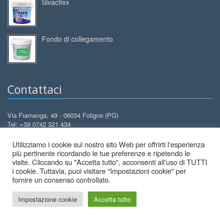
Sivacflex
Fondo di collegamento
Contattaci
Via Fiamenga, 49 - 06034 Foligno (PG)
Tel: +39 0742 321 434
Cell: +39 388 3099 626
Utilizziamo i cookie sul nostro sito Web per offrirti l'esperienza
info@decorcolori.com
Email:
più pertinente ricordando le tue preferenze e ripetendo le
visite. Cliccando su "Accetta tutto", acconsenti all'uso di TUTTI
i cookie. Tuttavia, puoi visitare "Impostazioni cookie" per
fornire un consenso controllato.
Impostazione cookie
Accetta tutto
2026 © Decor Colori - All Rights Reserved.