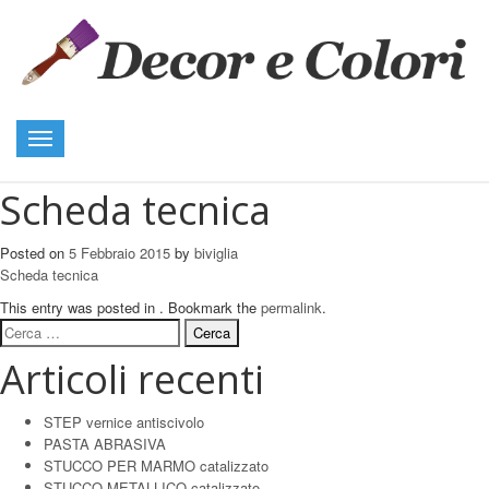
Toggle
navigation
Scheda tecnica
Posted on
5 Febbraio 2015
by
biviglia
Scheda tecnica
This entry was posted in . Bookmark the
permalink
.
Ricerca
per:
Articoli recenti
STEP vernice antiscivolo
PASTA ABRASIVA
STUCCO PER MARMO catalizzato
STUCCO METALLICO catalizzato