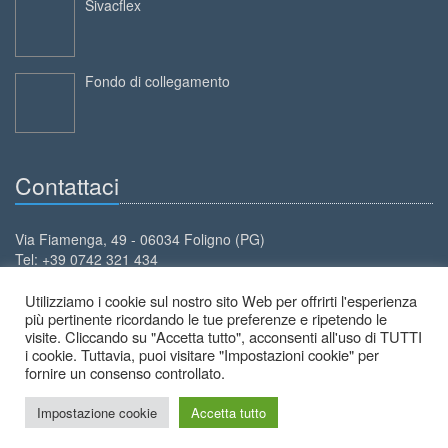
Sivacflex
Fondo di collegamento
Contattaci
Via Fiamenga, 49 - 06034 Foligno (PG)
Tel: +39 0742 321 434
Cell: +39 388 3099 626
Utilizziamo i cookie sul nostro sito Web per offrirti l'esperienza
più pertinente ricordando le tue preferenze e ripetendo le
Email:
info@decorcolori.com
visite. Cliccando su "Accetta tutto", acconsenti all'uso di TUTTI
i cookie. Tuttavia, puoi visitare "Impostazioni cookie" per
fornire un consenso controllato.
Impostazione cookie
Accetta tutto
2026 © Decor Colori - All Rights Reserved.