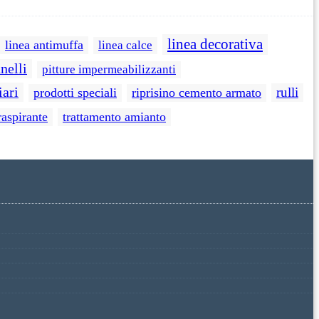
linea decorativa
linea antimuffa
linea calce
nelli
pitture impermeabilizzanti
iari
rulli
prodotti speciali
riprisino cemento armato
raspirante
trattamento amianto