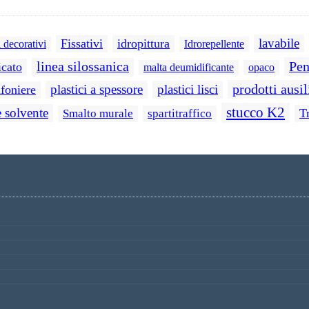
lavabile
Fissativi
idropittura
i decorativi
Idrorepellente
Pen
linea silossanica
icato
malta deumidificante
opaco
prodotti ausil
plastici a spessore
plastici lisci
afoniere
stucco K2
e solvente
T
Smalto murale
spartitraffico