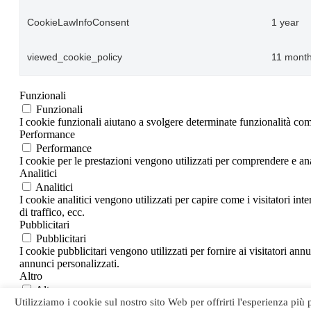
CookieLawInfoConsent
1 year
viewed_cookie_policy
11 mont
Funzionali
Funzionali
I cookie funzionali aiutano a svolgere determinate funzionalità come
Performance
Performance
I cookie per le prestazioni vengono utilizzati per comprendere e anal
Analitici
Analitici
I cookie analitici vengono utilizzati per capire come i visitatori in
di traffico, ecc.
Pubblicitari
Pubblicitari
I cookie pubblicitari vengono utilizzati per fornire ai visitatori an
annunci personalizzati.
Altro
Altro
Altri cookie non classificati sono quelli che vengono analizzati e no
Utilizziamo i cookie sul nostro sito Web per offrirti l'esperienza più