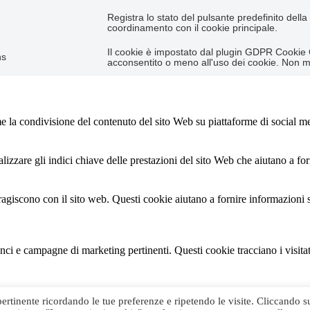
Registra lo stato del pulsante predefinito dell
coordinamento con il cookie principale.
Il cookie è impostato dal plugin GDPR Cookie 
hs
acconsentito o meno all'uso dei cookie. Non 
 la condivisione del contenuto del sito Web su piattaforme di social media
izzare gli indici chiave delle prestazioni del sito Web che aiutano a forn
teragiscono con il sito web. Questi cookie aiutano a fornire informazioni 
nunci e campagne di marketing pertinenti. Questi cookie tracciano i visita
n sono ancora stati classificati in una categoria.
 pertinente ricordando le tue preferenze e ripetendo le visite. Cliccando s