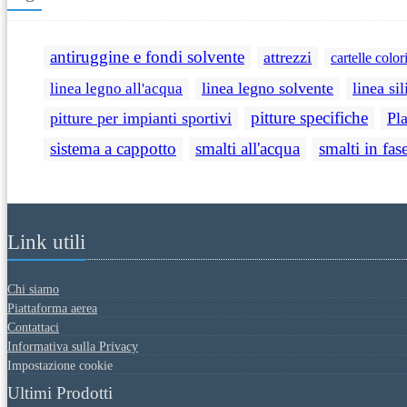
antiruggine e fondi solvente
attrezzi
cartelle color
linea legno solvente
linea sil
linea legno all'acqua
pitture specifiche
pitture per impianti sportivi
Pl
sistema a cappotto
smalti all'acqua
smalti in fas
Link utili
Chi siamo
Piattaforma aerea
Contattaci
Informativa sulla Privacy
Impostazione cookie
Ultimi Prodotti