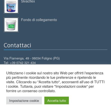
Sivacflex
Fondo di collegamento
Contattaci
Via Fiamenga, 49 - 06034 Foligno (PG)
Tel: +39 0742 321 434
Cell: +39 388 3099 626
Utilizziamo i cookie sul nostro sito Web per offrirti l'esperienza
info@decorcolori.com
Email:
più pertinente ricordando le tue preferenze e ripetendo le
visite. Cliccando su "Accetta tutto", acconsenti all'uso di TUTTI
i cookie. Tuttavia, puoi visitare "Impostazioni cookie" per
fornire un consenso controllato.
Impostazione cookie
Accetta tutto
2026 © Decor Colori - All Rights Reserved.