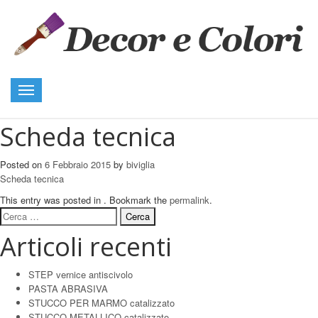
Toggle
navigation
Scheda tecnica
Posted on
6 Febbraio 2015
by
biviglia
Scheda tecnica
This entry was posted in . Bookmark the
permalink
.
Ricerca
per:
Articoli recenti
STEP vernice antiscivolo
PASTA ABRASIVA
STUCCO PER MARMO catalizzato
STUCCO METALLICO catalizzato