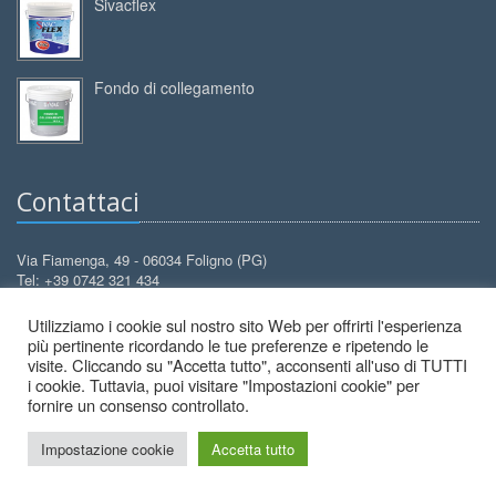
Sivacflex
Fondo di collegamento
Contattaci
Via Fiamenga, 49 - 06034 Foligno (PG)
Tel: +39 0742 321 434
Cell: +39 388 3099 626
Utilizziamo i cookie sul nostro sito Web per offrirti l'esperienza
info@decorcolori.com
Email:
più pertinente ricordando le tue preferenze e ripetendo le
visite. Cliccando su "Accetta tutto", acconsenti all'uso di TUTTI
i cookie. Tuttavia, puoi visitare "Impostazioni cookie" per
fornire un consenso controllato.
Impostazione cookie
Accetta tutto
2026 © Decor Colori - All Rights Reserved.