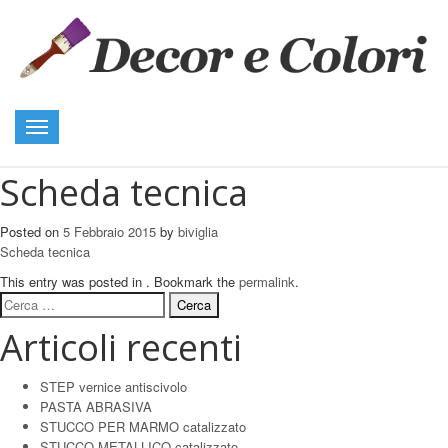
Toggle
navigation
Scheda tecnica
Posted on
5 Febbraio 2015
by
biviglia
Scheda tecnica
This entry was posted in . Bookmark the
permalink
.
Ricerca
per:
Articoli recenti
STEP vernice antiscivolo
PASTA ABRASIVA
STUCCO PER MARMO catalizzato
STUCCO METALLICO catalizzato