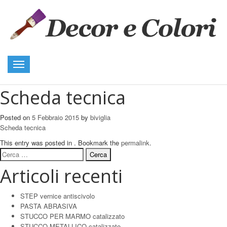
Toggle
navigation
Scheda tecnica
Posted on
5 Febbraio 2015
by
biviglia
Scheda tecnica
This entry was posted in . Bookmark the
permalink
.
Ricerca
per:
Articoli recenti
STEP vernice antiscivolo
PASTA ABRASIVA
STUCCO PER MARMO catalizzato
STUCCO METALLICO catalizzato