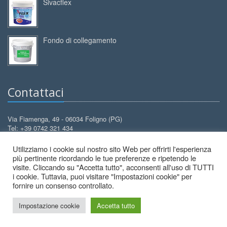
Sivacflex
Fondo di collegamento
Contattaci
Via Fiamenga, 49 - 06034 Foligno (PG)
Tel: +39 0742 321 434
Cell: +39 388 3099 626
Utilizziamo i cookie sul nostro sito Web per offrirti l'esperienza
info@decorcolori.com
Email:
più pertinente ricordando le tue preferenze e ripetendo le
visite. Cliccando su "Accetta tutto", acconsenti all'uso di TUTTI
i cookie. Tuttavia, puoi visitare "Impostazioni cookie" per
fornire un consenso controllato.
Impostazione cookie
Accetta tutto
2026 © Decor Colori - All Rights Reserved.