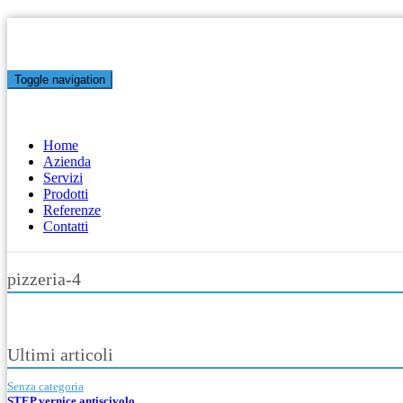
Toggle navigation
Home
Azienda
Servizi
Prodotti
Referenze
Contatti
pizzeria-4
Ultimi articoli
Senza categoria
STEP vernice antiscivolo