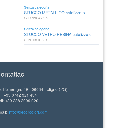
Senza categoria
STUCCO METALLICO catalizzato
09 Febbraio 2015
Senza categoria
STUCCO VETRO RESINA catalizzato
09 Febbraio 2015
ontattaci
a Fiamenga, 49 - 06034 Foligno (PG)
l: +39 0742 321 434
ll: +39 388 3099 626
mail:
info@decorcolori.com